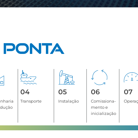
 PONTA
04
05
06
07
nharia
Transporte
Instalação
Comissiona-
Opera
odução
mento e
inicialização