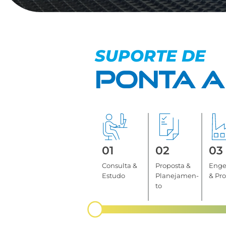
SUPORTE DE
PONTA A
01
02
03
Consulta &
Proposta &
Enge
Estudo
Planejamen-
& Pr
to