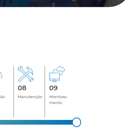
08
09
ção
Manutenção
Monitora-
mento