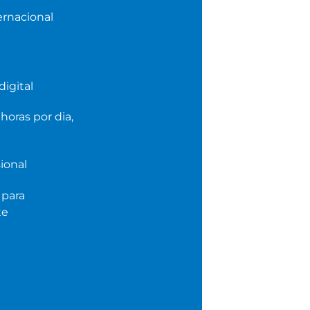
ernacional
igital
horas por dia,
ional
 para
te