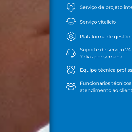
Serviço de projeto int
Serviço vitalício
Plataforma de gestão d
Suporte de serviço 24 
7 dias por semana
Equipe técnica profiss
Funcionários técnicos
atendimento ao clien