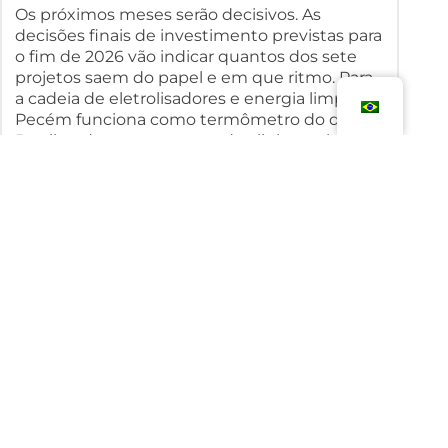
Os próximos meses serão decisivos. As
decisões finais de investimento previstas para
o fim de 2026 vão indicar quantos dos sete
projetos saem do papel e em que ritmo. Para
a cadeia de eletrolisadores e energia limpa, o
Pecém funciona como termômetro do que o
Brasil pode entregar quando alinha ambição,
capital e logística em um mesmo território.
COMPARTILHE:
Voltar