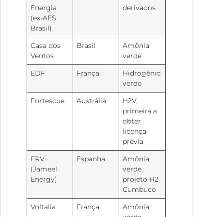
Energia
derivados
(ex-AES
Brasil)
Casa dos
Brasil
Amônia
Ventos
verde
EDF
França
Hidrogênio
verde
Fortescue
Austrália
H2V,
primeira a
obter
licença
prévia
FRV
Espanha
Amônia
(Jameel
verde,
Energy)
projeto H2
Cumbuco
Voltalia
França
Amônia
verde