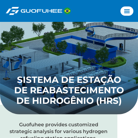
NEWS & E
INVESTOR
SISTEMA DE ESTAÇÃO
DE REABASTECIMENTO
DE HIDROGÊNIO (HRS)
Guofuhee provides customized
strategic analysis for various hydrogen